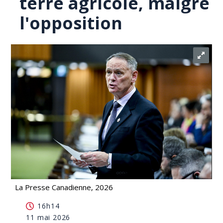
terre agricole, malgré
l'opposition
La Presse Canadienne, 2026
Le fédéral implantera un radar arctique en terre
16h14
agricole, malgré l'opposition
11 mai 2026