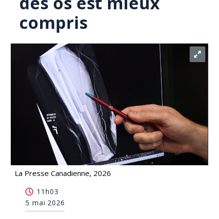
des os est mieux
compris
La Presse Canadienne, 2026
Le rôle de la vitamine K dans la formation des os
11h03
est mieux compris
5 mai 2026