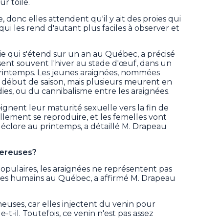
r toile.
, donc elles attendent qu'il y ait des proies qui
qui les rend d'autant plus faciles à observer et
ie qui s'étend sur un an au Québec, a précisé
sent souvent l'hiver au stade d'œuf, dans un
printemps. Les jeunes araignées, nommées
 début de saison, mais plusieurs meurent en
ies, ou du cannibalisme entre les araignées.
eignent leur maturité sexuelle vers la fin de
llement se reproduire, et les femelles vont
clore au printemps, a détaillé M. Drapeau
gereuses?
populaires, les araignées ne représentent pas
 les humains au Québec, a affirmé M. Drapeau
euses, car elles injectent du venin pour
e-t-il. Toutefois, ce venin n'est pas assez