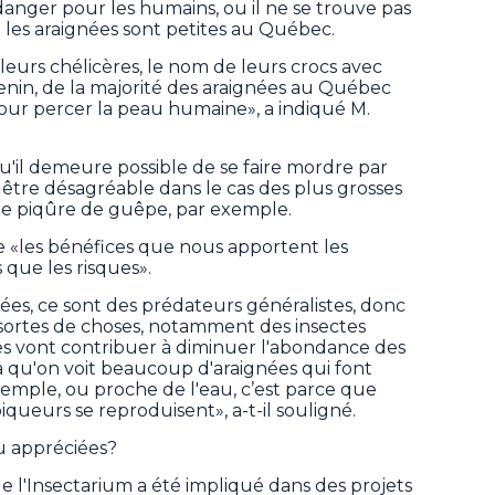
anger pour les humains, ou il ne se trouve pas
 les araignées sont petites au Québec.
 leurs chélicères, le nom de leurs crocs avec
 venin, de la majorité des araignées au Québec
our percer la peau humaine», a indiqué M.
u'il demeure possible de se faire mordre par
 être désagréable dans le cas des plus grosses
ne piqûre de guêpe, par exemple.
 «les bénéfices que nous apportent les
 que les risques».
ées, ce sont des prédateurs généralistes, donc
s sortes de choses, notamment des insectes
es vont contribuer à diminuer l'abondance des
a qu'on voit beaucoup d'araignées qui font
exemple, ou proche de l'eau, c’est parce que
piqueurs se reproduisent», a-t-il souligné.
eu appréciées?
e l'Insectarium a été impliqué dans des projets