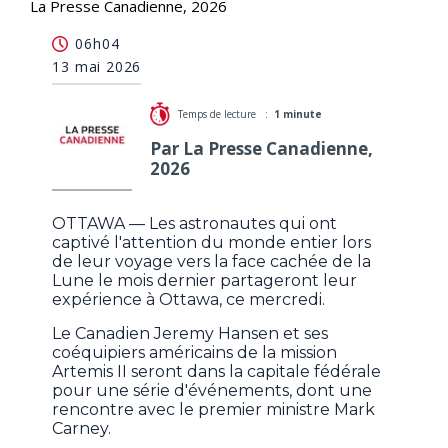
La Presse Canadienne, 2026
Les astronautes d'Artemis II rencontreront le
06h04
premier ministre Mark Carney à Ottawa
13 mai 2026
Temps de lecture :
1 minute
Par La Presse Canadienne,
2026
OTTAWA — Les astronautes qui ont
captivé l'attention du monde entier lors
de leur voyage vers la face cachée de la
Lune le mois dernier partageront leur
expérience à Ottawa, ce mercredi.
Le Canadien Jeremy Hansen et ses
coéquipiers américains de la mission
Artemis II seront dans la capitale fédérale
pour une série d'événements, dont une
rencontre avec le premier ministre Mark
Carney.