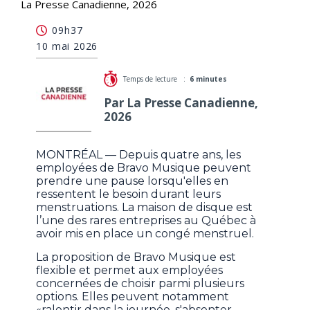
La Presse Canadienne, 2026
Les congés menstruels alimentent la discussion
09h37
autour d'un enjeu tabou au travail
10 mai 2026
Temps de lecture :
6 minutes
Par La Presse Canadienne,
2026
MONTRÉAL — Depuis quatre ans, les
employées de Bravo Musique peuvent
prendre une pause lorsqu'elles en
ressentent le besoin durant leurs
menstruations. La maison de disque est
l’une des rares entreprises au Québec à
avoir mis en place un congé menstruel.
La proposition de Bravo Musique est
flexible et permet aux employées
concernées de choisir parmi plusieurs
options. Elles peuvent notamment
«ralentir dans la journée, s'absenter