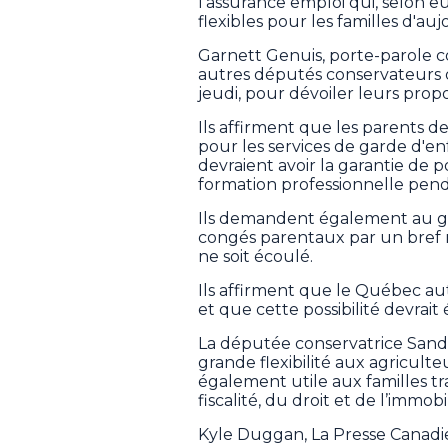
l'assurance emploi qui, selon e
flexibles pour les familles d'auj
Garnett Genuis, porte-parole co
autres députés conservateurs 
jeudi, pour dévoiler leurs propo
Ils affirment que les parents 
pour les services de garde d'enf
devraient avoir la garantie de
formation professionnelle pen
Ils demandent également au go
congés parentaux par un bref r
ne soit écoulé.
Ils affirment que le Québec au
et que cette possibilité devrai
La députée conservatrice Sandr
grande flexibilité aux agriculte
également utile aux familles tr
fiscalité, du droit et de l’immobil
Kyle Duggan, La Presse Canad