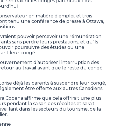
ux, rendraient les congés parentaux plus
ourd'hui.
nservateur en matière d'emploi, et trois
ont tenu une conférence de presse à Ottawa,
sitions.
devraient pouvoir percevoir une rémunération
ants sans perdre leurs prestations, et qu'ils
 pouvoir poursuivre des études ou une
dant leur congé.
uvernement d’autoriser l’interruption des
etour au travail avant que le reste du congé
torise déjà les parents à suspendre leur congé,
t également être offerte aux autres Canadiens.
a Cobena affirme que cela offrirait une plus
urs pendant la saison des récoltes et serait
availlant dans les secteurs du tourisme, de la
ier.
ienne