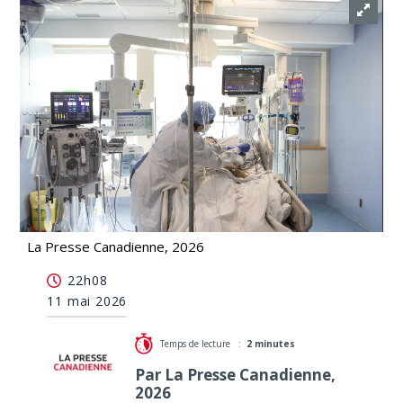
La Presse Canadienne, 2026
Les infirmières de l'Ontario intentent un recours
22h08
pour obtenir un droit de grève
11 mai 2026
Temps de lecture :
2 minutes
Par La Presse Canadienne,
2026