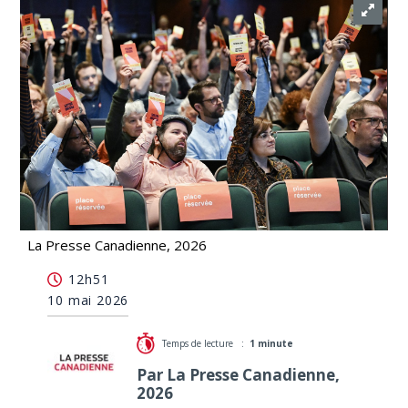
La Presse Canadienne, 2026
Logement: QS veut augmenter les sanctions
12h51
contre les propriétaires abusifs
10 mai 2026
Temps de lecture :
1 minute
Par La Presse Canadienne,
2026