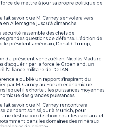
force de mettre à jour sa propre politique de
 fait savoir que M. Carney s'envolera vers
ra en Allemagne jusqu'à dimanche.
 sécurité rassemble des chefs de
s grandes questions de défense. L'édition de
ue le président américain, Donald Trump,
on du président vénézuélien, Nicolás Maduro,
s d'acquérir par la force le Groenland, un
il l'alliance militaire de l'OTAN.
rence a publié un rapport s'inspirant du
nier par M. Carney au Forum économique
ns lequel il exhortait les puissances moyennes
conomique des grandes puissances.
a fait savoir que M. Carney rencontrera
ise pendant son séjour à Munich, pour
ne destination de choix pour les capitaux et
 notamment dans les domaines des minéraux
echnologies de pointe».