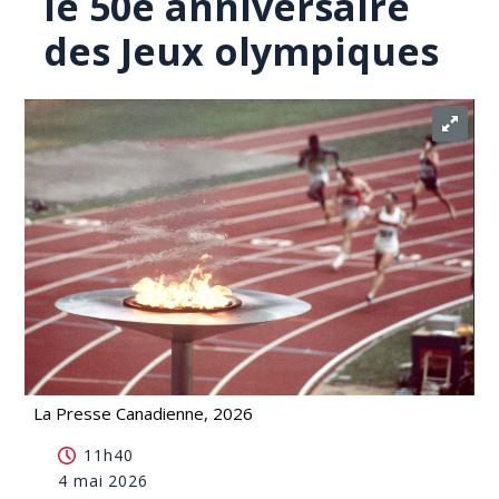
le 50e anniversaire
des Jeux olympiques
La Presse Canadienne, 2026
Montréal dévoile sa programmation pour le 50e
11h40
anniversaire des Jeux olympiques
4 mai 2026