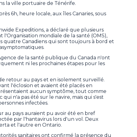
 la ville portuaire de Ténérife.
rès 6h, heure locale, aux îles Canaries, sous
anwide Expeditions, a déclaré que plusieurs
t l'Organisation mondiale de la santé (OMS),
 quatre Canadiens qui sont toujours à bord et
s asymptomatiques.
'Agence de la santé publique du Canada n'ont
uement ni les prochaines étapes pour les
de retour au pays et en isolement surveillé.
ant l'éclosion et avaient été placés en
e présentaient aucun symptôme, tout comme
i n'a pas été sur le navire, mais qui s'est
personnes infectées.
r au pays auraient pu avoir été en bref
tée par l'hantavirus lors d'un vol. Deux
rta et l'autre en Ontario.
utorités sanitaires ont confirmé la présence du