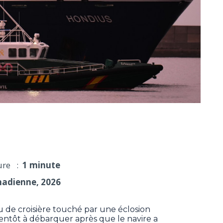
diens bientôt évacués après éclosion d'hantavirus
ure :
1 minute
nadienne, 2026
 de croisière touché par une éclosion
ntôt à débarquer après que le navire a