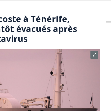
oste à Ténérife,
tôt évacués après
tavirus