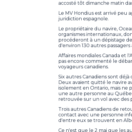
accosté tôt dimanche matin dans
Le MV Hondius est arrivé peu ap
juridiction espagnole.
Le propriétaire du navire, Oce
organismes internationaux, don
procéderont à un dépistage des
d'environ 130 autres passager
Affaires mondiales Canada et l
pas encore commenté le débarq
voyageurs canadiens.
Six autres Canadiens sont déjà 
Deux avaient quitté le navire av
isolement en Ontario, mais n
une autre personne au Québec qu
retrouvée sur un vol avec des 
Trois autres Canadiens de retou
contact avec une personne infec
d'entre eux se trouvent en Albe
Ce n'est que le 2 mai que les a