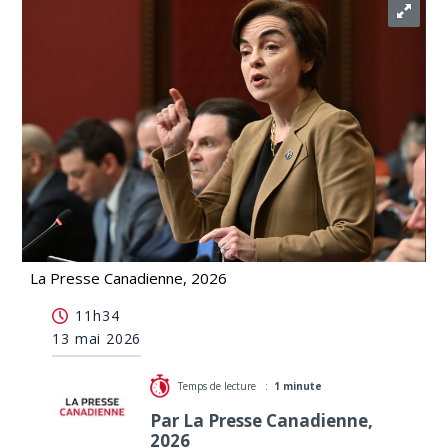
La Presse Canadienne, 2026
Nemaska: Fréchette refuse de dire si elle
11h34
connaissait l'avis défavorable du MRNF
13 mai 2026
Temps de lecture :
1 minute
Par La Presse Canadienne,
2026