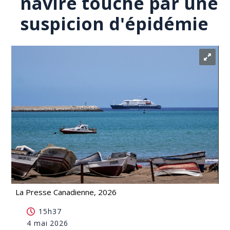
navire touché par une
suspicion d'épidémie
La Presse Canadienne, 2026
Quatre Canadiens sont à bord d'un navire touché
15h37
par une suspicion d'épidémie
4 mai 2026