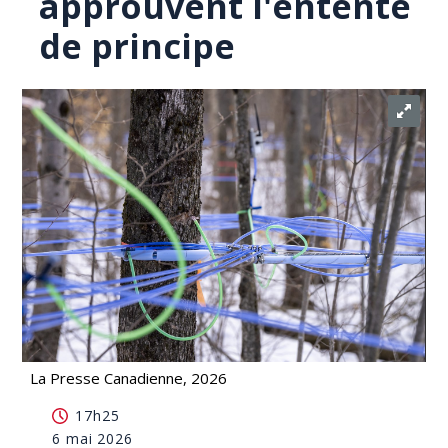
approuvent l'entente
de principe
La Presse Canadienne, 2026
Sirop d'érable: les employés de Citadelle
17h25
approuvent l'entente de principe
6 mai 2026