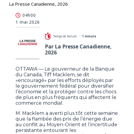
La Presse Canadienne, 2026
Tiff Macklem «encouragé» par l'orientation
04h00
économique du gouvernement fédéral
1 mai 2026
Temps de lecture :
1 minute
Par La Presse Canadienne,
2026
OTTAWA — Le gouverneur de la Banque
du Canada, Tiff Macklem, se dit
«encouragé» par les efforts déployés par
le gouvernement fédéral pour diversifier
l’économie et la protéger contre les chocs
de plus en plus fréquents qui affectent le
commerce mondial.
M. Macklem a averti plus tôt cette semaine
que la flambée des prix de l’énergie due
au conflit au Moyen-Orient et l’incertitude
persistante entourant les