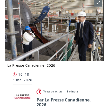
La Presse Canadienne, 2026
TKMS propose un centre de recherche sous-
16h18
marine axé sur l'Arctique
6 mai 2026
Temps de lecture :
1 minute
Par La Presse Canadienne,
2026