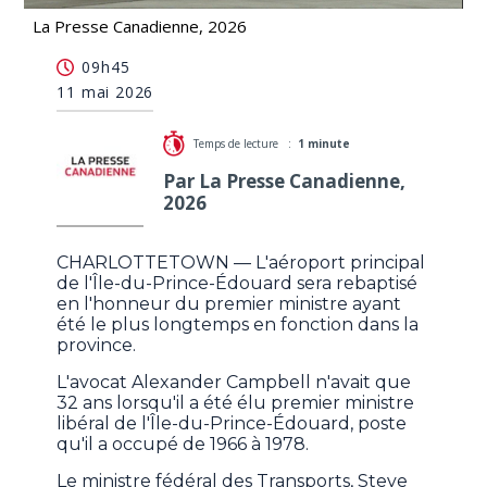
La Presse Canadienne, 2026
Un aéroport de l'Île-du-Prince-Édouard rebaptisé
09h45
en l'honneur d'Alexander Campbell
11 mai 2026
Temps de lecture :
1 minute
Par La Presse Canadienne,
2026
CHARLOTTETOWN — L'aéroport principal
de l'Île-du-Prince-Édouard sera rebaptisé
en l'honneur du premier ministre ayant
été le plus longtemps en fonction dans la
province.
L'avocat Alexander Campbell n'avait que
32 ans lorsqu'il a été élu premier ministre
libéral de l'Île-du-Prince-Édouard, poste
qu'il a occupé de 1966 à 1978.
Le ministre fédéral des Transports, Steve