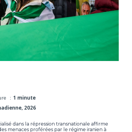
s menaces de l'Iran à l'encontre de sa diaspora
ure :
1 minute
nadienne, 2026
isé dans la répression transnationale affirme
es menaces proférées par le régime iranien à