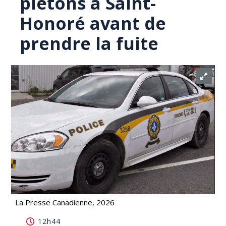
piétons à Saint-
Honoré avant de
prendre la fuite
La Presse Canadienne, 2026
Un conducteur cible et percute deux piétons à
12h44
Saint-Honoré avant de prendre la fuite