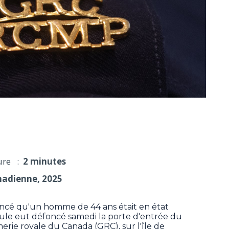
cé en auto dans le quartier général de la GRC
ure :
2 minutes
nadienne, 2025
cé qu'un homme de 44 ans était en état
cule eut défoncé samedi la porte d'entrée du
rie royale du Canada (GRC), sur l'île de