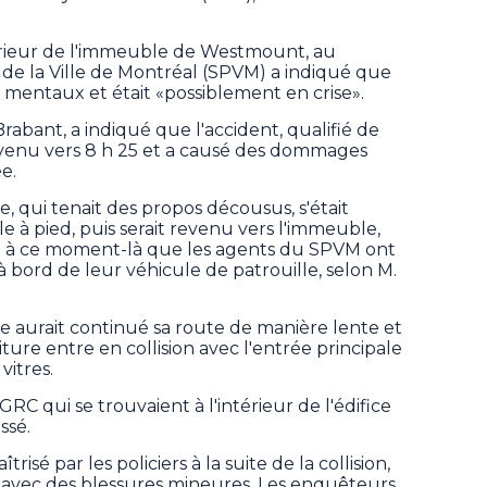
térieur de l'immeuble de Westmount, au
 de la Ville de Montréal (SPVM) a indiqué que
s mentaux et était «possiblement en crise».
abant, a indiqué que l'accident, qualifié de
urvenu vers 8 h 25 et a causé des dommages
e.
, qui tenait des propos décousus, s'était
 à pied, puis serait revenu vers l'immeuble,
st à ce moment-là que les agents du SPVM ont
i à bord de leur véhicule de patrouille, selon M.
e aurait continué sa route de manière lente et
ture entre en collision avec l'entrée principale
vitres.
RC qui se trouvaient à l'intérieur de l'édifice
ssé.
isé par les policiers à la suite de la collision,
al avec des blessures mineures. Les enquêteurs