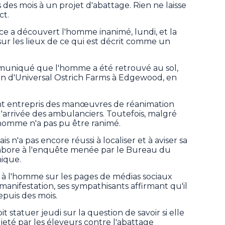
des mois à un projet d'abattage. Rien ne laisse
ct.
ice a découvert l'homme inanimé, lundi, et la
r les lieux de ce qui est décrit comme un
muniqué que l'homme a été retrouvé au sol,
 d'Universal Ostrich Farms à Edgewood, en
nt entrepris des manœuvres de réanimation
 l'arrivée des ambulanciers. Toutefois, malgré
l'homme n'a pas pu être ranimé.
is n'a pas encore réussi à localiser et à aviser sa
labore à l'enquête menée par le Bureau du
nique.
 l'homme sur les pages de médias sociaux
ifestation, ses sympathisants affirmant qu'il
puis des mois.
statuer jeudi sur la question de savoir si elle
eté par les éleveurs contre l'abattage