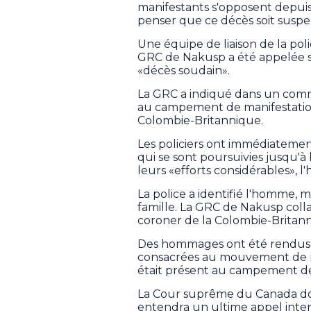
manifestants s'opposent depuis 
penser que ce décès soit suspe
Une équipe de liaison de la pol
GRC de Nakusp a été appelée su
«décès soudain».
La GRC a indiqué dans un com
au campement de manifestation
Colombie-Britannique.
Les policiers ont immédiateme
qui se sont poursuivies jusqu'à
leurs «efforts considérables», 
La police a identifié l'homme, ma
famille. La GRC de Nakusp col
coroner de la Colombie-Britan
Des hommages ont été rendus à
consacrées au mouvement de man
était présent au campement de
La Cour suprême du Canada doit 
entendra un ultime appel interj