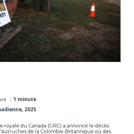
 de manifestation d'une ferme d'autruches en C.-B.
ure :
1 minute
nadienne, 2025
oyale du Canada (GRC) a annoncé le décès
autruches de la Colombie-Britannique où des