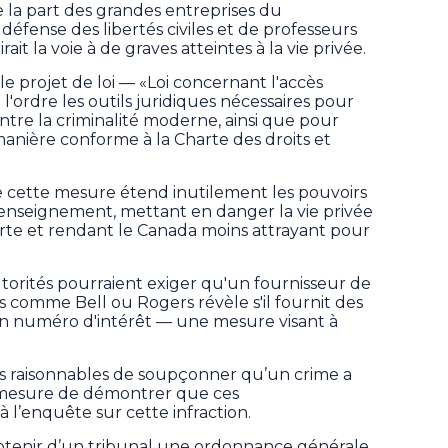
 la part des grandes entreprises du
défense des libertés civiles et de professeurs
rait la voie à de graves atteintes à la vie privée.
 projet de loi — «Loi concernant l'accès
l'ordre les outils juridiques nécessaires pour
ntre la criminalité moderne, ainsi que pour
anière conforme à la Charte des droits et
 cette mesure étend inutilement les pouvoirs
 renseignement, mettant en danger la vie privée
rte et rendant le Canada moins attrayant pour
autorités pourraient exiger qu'un fournisseur de
 comme Bell ou Rogers révèle s'il fournit des
un numéro d'intérêt — une mesure visant à
ifs raisonnables de soupçonner qu’un crime a
 mesure de démontrer que ces
à l’enquête sur cette infraction.
obtenir d’un tribunal une ordonnance générale