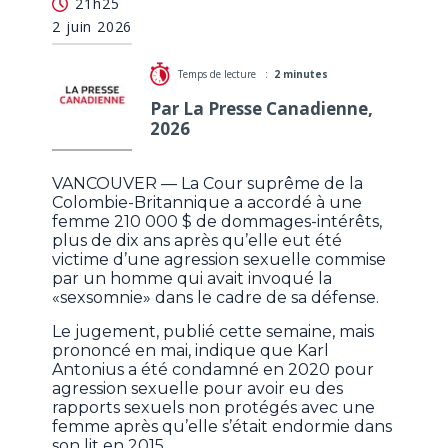
21h25
000 $ à une victime d'agression sexuelle
2 juin 2026
Temps de lecture :
2 minutes
Par La Presse Canadienne,
2026
VANCOUVER — La Cour suprême de la
Colombie-Britannique a accordé à une
femme 210 000 $ de dommages-intérêts,
plus de dix ans après qu’elle eut été
victime d’une agression sexuelle commise
par un homme qui avait invoqué la
«sexsomnie» dans le cadre de sa défense.
Le jugement, publié cette semaine, mais
prononcé en mai, indique que Karl
Antonius a été condamné en 2020 pour
agression sexuelle pour avoir eu des
rapports sexuels non protégés avec une
femme après qu’elle s’était endormie dans
son lit en 2015.