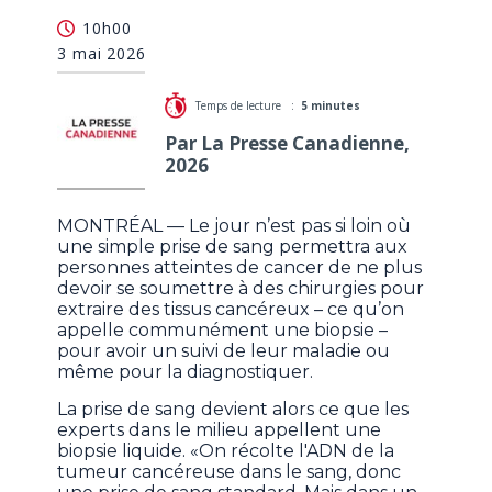
Une recherche vise à permettre la détection du
10h00
cancer par prise de sang, sans biopsie
3 mai 2026
Temps de lecture :
5 minutes
Par La Presse Canadienne,
2026
MONTRÉAL — Le jour n’est pas si loin où
une simple prise de sang permettra aux
personnes atteintes de cancer de ne plus
devoir se soumettre à des chirurgies pour
extraire des tissus cancéreux – ce qu’on
appelle communément une biopsie –
pour avoir un suivi de leur maladie ou
même pour la diagnostiquer.
La prise de sang devient alors ce que les
experts dans le milieu appellent une
biopsie liquide. «On récolte l'ADN de la
tumeur cancéreuse dans le sang, donc