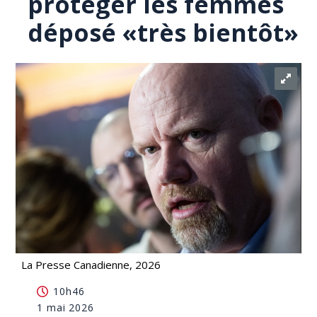
protéger les femmes
déposé «très bientôt»
La Presse Canadienne, 2026
Violence conjugale: un projet de loi pour protéger
10h46
les femmes déposé «très bientôt»
1 mai 2026