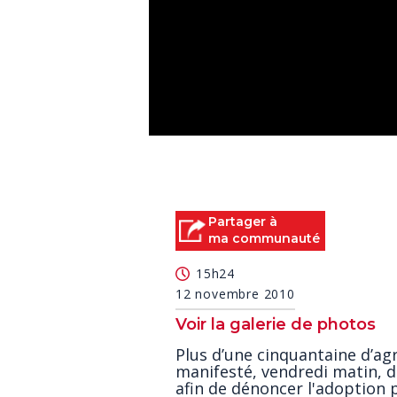
0
seconds
of
0
seconds
Volume
90%
Partager à
ma communauté
15h24
12 novembre 2010
Voir la galerie de photos
Plus d’une cinquantaine d’agr
manifesté, vendredi matin, da
afin de dénoncer l'adoption 