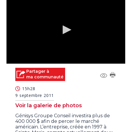
0
seconds
Partager à
of
ma communauté
0
seconds
15h28
9 septembre 2011
Voir la galerie de photos
Génisys Groupe Conseil investira plus de
400 000 $ afin de percer le marché
américain. L’entreprise, créée en 1997 à