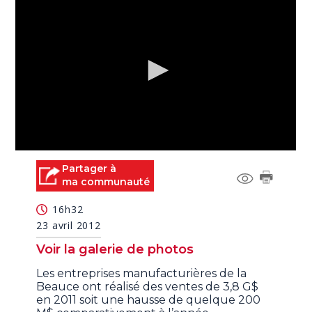
0
seconds
Partager à
of
ma communauté
4
minutes,
16h32
20
seconds
23 avril 2012
Voir la galerie de photos
Les entreprises manufacturières de la
Beauce ont réalisé des ventes de 3,8 G$
en 2011 soit une hausse de quelque 200