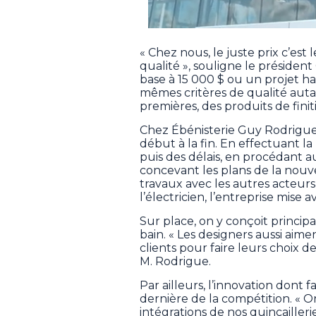
« Chez nous, le juste prix c’es
qualité », souligne le présiden
base à 15 000 $ ou un projet h
mêmes critères de qualité autan
premières, des produits de finitio
Chez Ébénisterie Guy Rodrigue e
début à la fin. En effectuant la
puis des délais, en procédant a
concevant les plans de la nouv
travaux avec les autres acteurs 
l’électricien, l’entreprise mise
Sur place, on y conçoit princip
bain. « Les designers aussi aime
clients pour faire leurs choix d
M. Rodrigue.
Par ailleurs, l’innovation dont f
dernière de la compétition. « O
intégrations de nos quincailleri