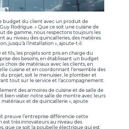
t le budget du client avec un produit de
t Guy Rodrigue. « Que ce soit une cuisine de
aut de gamme, nous respectons toujours les
t au niveau des quincailleries, des matières
n, jusqu’à l’installation », ajoute-t-il.
t fils, les projets sont pris en charge du
 prise des besoins, en établissant un budget
ux choix de matériaux avec les clients, en
elle cuisine et en coordonnant l’ensemble des
du projet, soit le menuisier, le plombier et
 avant tout sur le service et l’accompagnement.
alement des armoires de cuisine et de salle de
nt bien visiter notre salle de montre avec leurs
e matériaux et de quincaillerie », ajoute
ait preuve l’entreprise différencie cette
n est très innovateurs au niveau des
es, que ce soit la poubelle électrique qui est