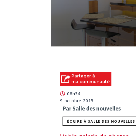
0
seconds
of
2
minutes,
48
Partager à
seconds
Volume
ma communauté
90%
08h34
9 octobre 2015
Par Salle des nouvelles
ÉCRIRE À SALLE DES NOUVELLES