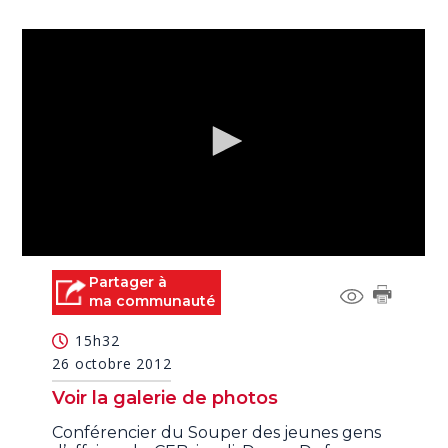
0
seconds
Partager à
of
ma communauté
0
seconds
15h32
26 octobre 2012
Voir la galerie de photos
Conférencier du Souper des jeunes gens