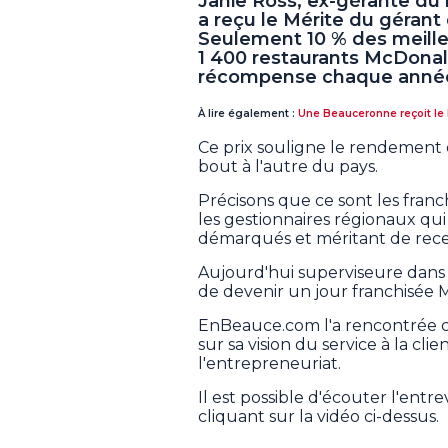
Janie Ross, ex-gérante du
a reçu le Mérite du gérant
Seulement 10 % des meilleu
1 400 restaurants McDonal
récompense chaque anné
À lire également :
Une Beauceronne reçoit le 
Ce prix souligne le rendement 
bout à l'autre du pays.
Précisons que c
e sont les fran
les gestionnaires régionaux qui
démarqués et méritant de recev
Aujourd'hui superviseure dans c
de devenir un jour franchisée 
EnBeauce.com l'a rencontrée c
sur sa vision du service à la cl
l'entrepreneuriat.
Il est possible d'écouter l'ent
cliquant sur la vidéo ci-dessus.