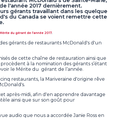
 restaurant McDonald’s de Sainte-Marie,
 de l'année 2017 dernièrement.
rs gérants travaillant dans les quelque
d's du Canada se voient remettre cette
e.
Mérite du gérant de l’année 2017
.
des gérants de restaurants McDonald's d'un
chisés de cette chaîne de restauration ainsi que
 procèdent à la nomination des gérants s’étant
oir le Mérite du gérant de l’année.
inq restaurants, la Mariveraine d'origine rêve
McDonald's.
et après-midi,
afin d'en apprendre davantage
ientèle ainsi que sur son goût pour
revue audio que nous a accordée Janie Ross en