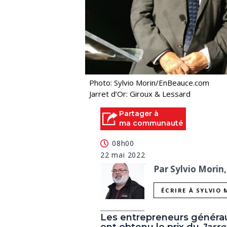
Photo: Sylvio Morin/EnBeauce.com
Jarret d’Or: Giroux & Lessard
Partager à
ma communauté
08h00
22 mai 2022
Par Sylvio Morin,
ÉCRIRE À SYLVIO
Les entrepreneurs générau
ont obtenu le prix du
Jarre