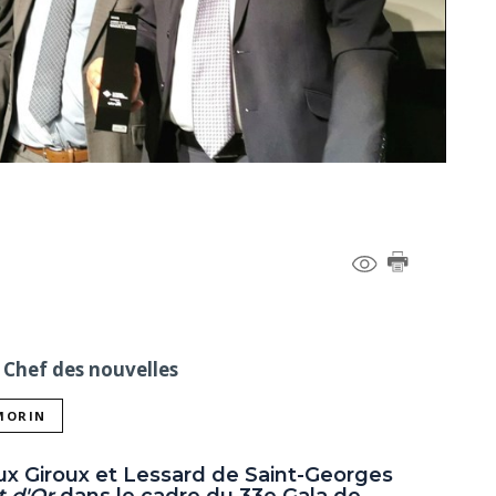
 Chef des nouvelles
 MORIN
x Giroux et Lessard de Saint-Georges
t d'Or
dans le cadre du 33e Gala de