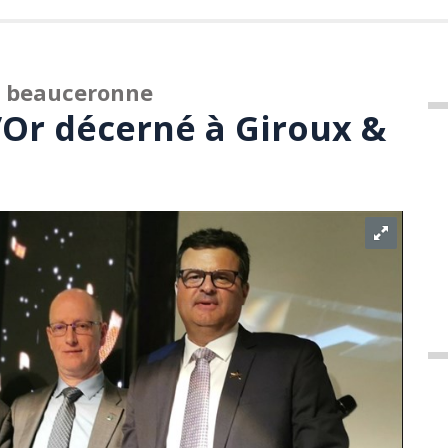
se beauceronne
d’Or décerné à Giroux &