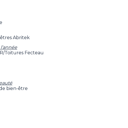
e
êtres Abritek
 l’année
R/Toitures Fecteau
Beauté
de bien-être