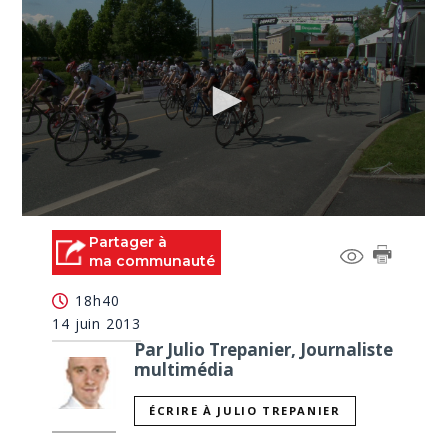
0
seconds
Partager à
of
ma communauté
0
seconds
18h40
14 juin 2013
Par Julio Trepanier, Journaliste
multimédia
ÉCRIRE À JULIO TREPANIER