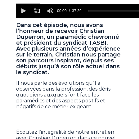
0
seconds
00:00
37:29
of
37
Dans cet épisode, nous avons
minutes,
l’honneur de recevoir Christian
29
seconds
Duperron, un paramédic chevronné
et président du syndicat TASBI.
Avec plusieurs années d’expérience
sur le terrain, Christian nous partage
son parcours inspirant, depuis ses
débuts jusqu’à son rôle actuel dans
le syndicat.
Il nous parle des évolutions qu’il a
observées dans la profession, des défis
quotidiens auxquels font face les
paramédics et des aspects positifs et
négatifs de ce métier exigeant.
Écoutez l’intégralité de notre entretien
avec Christian Duperron dans ce nouvel