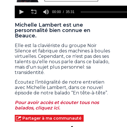
0
seconds
00:00
35:31
of
35
Michelle Lambert est une
minutes,
personnalité bien connue en
31
seconds
Beauce.
Elle est la claviériste du groupe Noir
Silence et fabrique des machines à boules
virtuelles. Cependant, ce n'est pas des ses
talents qu'elle nous parle dans ce balado,
mais d'un sujet plus personnel: sa
transidentité.
Écoutez l’intégralité de notre entretien
avec Michelle Lambert, dans ce nouvel
épisode de notre balado “En tête-à-tête”.
Pour avoir accès et écouter tous nos
balados, cliquez ici.
Partager à ma communauté