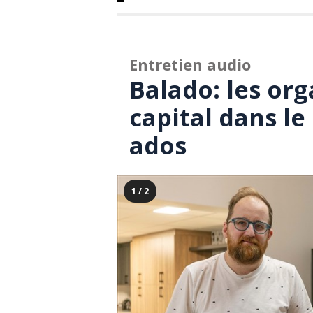
Entretien audio
Balado: les or
capital dans l
ados
1 / 2