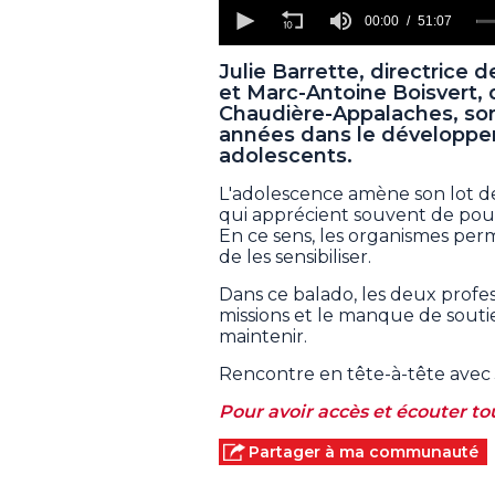
0
seconds
00:00
51:07
of
51
Julie Barrette, directrice
minutes,
et Marc-Antoine Boisvert,
7
seconds
Volume
Chaudière-Appalaches, so
90%
années dans le développ
adolescents.
L'adolescence amène son lot d
qui apprécient souvent de pouvoi
En ce sens, les organismes per
de les sensibiliser.
Dans ce balado, les deux profe
missions et le manque de soutie
maintenir.
Rencontre en tête-à-tête avec 
Pour avoir accès et écouter tou
Partager à ma communauté