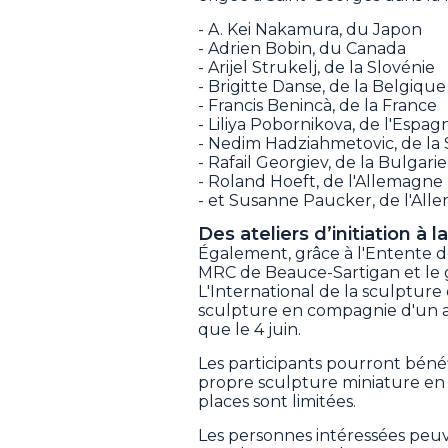
- A. Kei Nakamura, du Japon
- Adrien Bobin, du Canada
- Arijel Strukelj, de la Slovénie
- Brigitte Danse, de la Belgique
- Francis Benincà, de la France
- Liliya Pobornikova, de l'Espag
- Nedim Hadziahmetovic, de la 
- Rafail Georgiev, de la Bulgarie
- Roland Hoeft, de l'Allemagne
- et Susanne Paucker, de l'Al
Des ateliers d’initiation à 
Également, grâce à l'Entente 
MRC de Beauce-Sartigan et l
L'International de la sculpture of
sculpture en compagnie d'un ar
que le 4 juin.
Les participants pourront bénéf
propre sculpture miniature en arg
places sont limitées.
Les personnes intéressées peuve