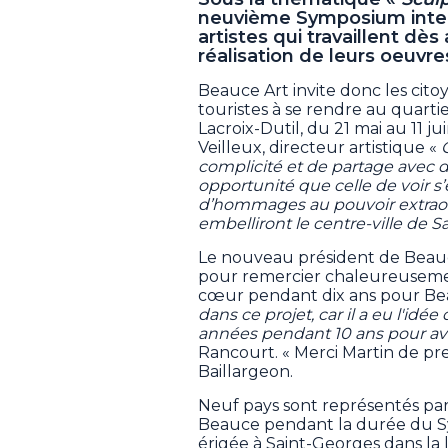
neuvième Symposium intern
artistes qui travaillent dès 
réalisation de leurs oeuvre
Beauce Art invite donc les cito
touristes à se rendre au quartie
Lacroix-Dutil, du 21 mai au 11 
Veilleux, directeur artistique «
complicité et de partage avec d
opportunité que celle de voir s
d’hommages au pouvoir extraord
embelliront le centre-ville de 
Le nouveau président de Beauce
pour remercier chaleureusement
cœur pendant dix ans pour Bea
dans ce projet, car il a eu l'idée 
années pendant 10 ans pour avo
Rancourt. « Merci Martin de pre
Baillargeon.
Neuf pays sont représentés par l
Beauce pendant la durée du S
érigée à Saint-Georges dans la l