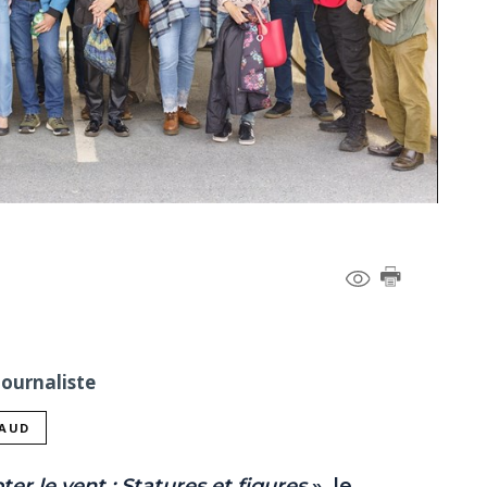
Journaliste
NAUD
ter le vent : Statures et figures
», le