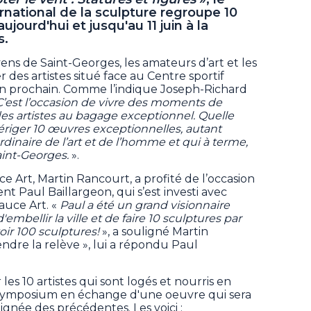
ational de la sculpture regroupe 10
aujourd'hui et jusqu'au 11 juin à la
s.
yens de Saint-Georges, les amateurs d’art et les
r des artistes situé face au Centre sportif
juin prochain. Comme l’indique Joseph-Richard
C’est l’occasion de vivre des moments de
es artistes au bagage exceptionnel. Quelle
’ériger 10 œuvres exceptionnelles, autant
inaire de l’art et de l’homme et qui à terme,
Saint-Georges.
».
 Art, Martin Rancourt, a profité de l’occasion
 Paul Baillargeon, qui s’est investi avec
uce Art. «
Paul a été un grand visionnaire
d'embellir la ville et de faire 10 sculptures par
ir 100 sculptures!
», a souligné Martin
ndre la relève », lui a répondu Paul
es 10 artistes qui sont logés et nourris en
ymposium en échange d'une oeuvre qui sera
ignée des précédentes. Les voici :