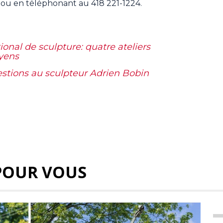
u en téléphonant au 418 221-1224.
nal de sculpture: quatre ateliers
oyens
estions au sculpteur Adrien Bobin
POUR VOUS