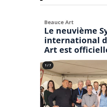
Beauce Art
Le neuvième 
international 
Art est officie
1 / 7