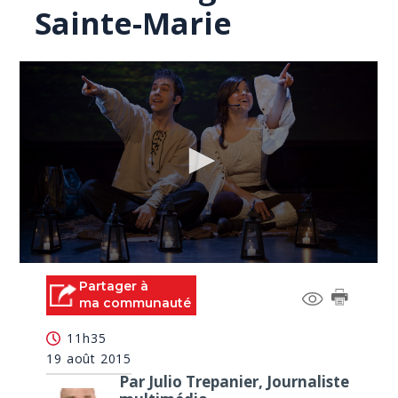
Sainte-Marie
0
seconds
Partager à
of
ma communauté
0
seconds
11h35
19 août 2015
Par Julio Trepanier, Journaliste