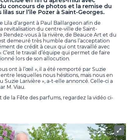
conclue en fin d’après-midi avec
du concours de photos et la remise du
lilas sur l’île Pozer à Saint-Georges.
e Lila d’argent à Paul Baillargeon afin de
a revitalisation du centre-ville de Saint-
Rendez-vous à la rivière, de Beauce Art et du
n est demeuré très humble dans l’acceptation
ément de crédit à ceux qui ont travaillé avec
 C’est le travail d’équipe qui permet de faire
tionné lors de son allocution.
us ont à l’œil », il a été remporté par Suzie
tos entre lesquelles nous hésitions, mais nous en
u Suzie Larivière », a-t-elle annoncé. Celle-ci a
ar M. Viau.
de la Fête des parfums, regardez la vidéo ci-