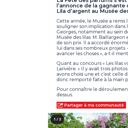
La Fête des parfums s’est 
l’annonce de la gagnante 
Lila d’argent au Musée des 
Cette année, le Musée a remis l
souligner son implication dans l
Georges, notamment au sein de 
Musée des lilas. M. Baillargeo
de son prix. Il a accordé énorm
lui dans ses nombreux projets. «
avancer les choses », a-t-il men
Quant au concours « Les lilas vo
Larivière. « Il y avait trois pho
avons choisi une et c’est celle d
donc remporté faite à la main p
Pour connaître le déroulement 
dessus.
Partager à ma communauté
1 / 3