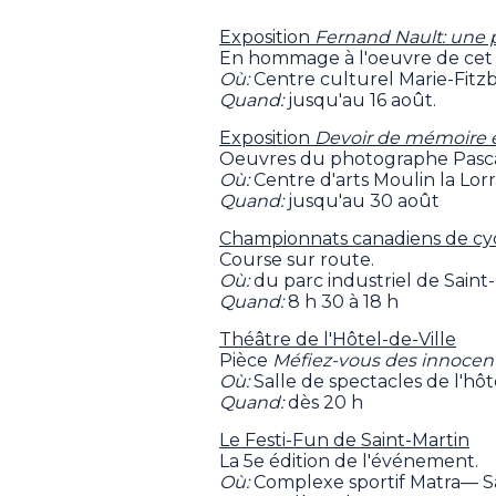
Exposition
Fernand Nault: une p
En hommage à l'oeuvre de cet 
Où:
Centre culturel Marie-Fitz
Quand:
jusqu'au 16 août.
Exposition
Devoir de mémoire et 
Oeuvres du photographe Pasc
Où:
Centre d'arts Moulin la Lo
Quand:
jusqu'au 30 août
Championnats canadiens de cyc
Course sur route.
Où:
du parc industriel de Saint
Quand:
8 h 30 à 18 h
Théâtre de l'Hôtel-de-Ville
Pièce
Méfiez-vous des innocen
Où:
Salle de spectacles de l'hô
Quand:
dès 20 h
Le Festi-Fun de Saint-Martin
La 5e édition de l'événement.
Où:
Complexe sportif Matra— S