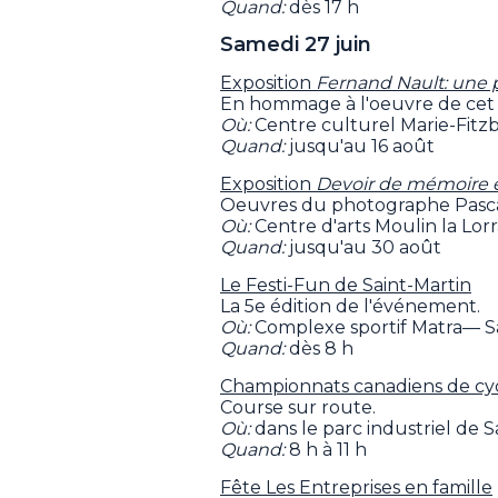
Quand:
dès 17 h
Samedi 27 juin
Exposition
Fernand Nault: une p
En hommage à l'oeuvre de cet 
Où:
Centre culturel Marie-Fitz
Quand:
jusqu'au 16 août
Exposition
Devoir de mémoire et 
Oeuvres du photographe Pasc
Où:
Centre d'arts Moulin la Lo
Quand:
jusqu'au 30 août
Le Festi-Fun de Saint-Martin
La 5e édition de l'événement.
Où:
Complexe sportif Matra— S
Quand:
dès 8 h
Championnats canadiens de cyc
Course sur route.
Où:
dans le parc industriel de S
Quand:
8 h à 11 h
Fête Les Entreprises en famille