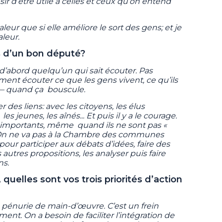
sir d’être utile à celles et ceux qu’on entend
aleur que si elle améliore le sort des gens; et je
aleur.
és d’un bon député?
d’abord quelqu’un qui sait écouter. Pas
ent écouter ce que les gens vivent, ce qu’ils
 — quand ça bouscule.
r des liens: avec les citoyens, les élus
s jeunes, les aînés... Et puis il y a le courage.
 importants, même quand ils ne sont pas «
l. On ne va pas à la Chambre des communes
 pour participer aux débats d’idées, faire des
 autres propositions, les analyser puis faire
ns.
 quelles sont vos trois priorités d’action
a pénurie de main-d’œuvre. C’est un frein
t. On a besoin de faciliter l’intégration de