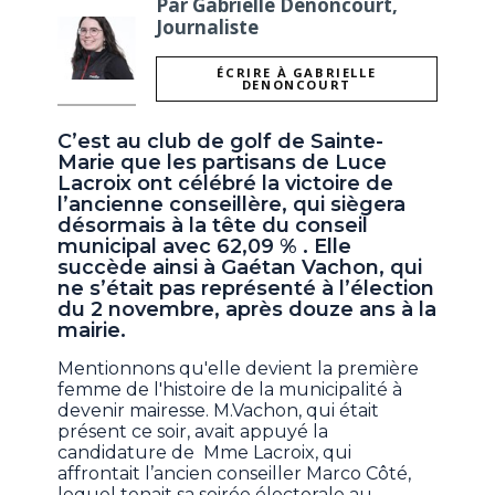
Par Gabrielle Denoncourt,
Journaliste
ÉCRIRE À GABRIELLE
DENONCOURT
C’est au club de golf de Sainte-
Marie que les partisans de
Luce
Lacroix
ont célébré la victoire de
l’ancienne conseillère, qui siègera
désormais à la tête du conseil
municipal avec 62,09 % . Elle
succède ainsi à
Gaétan Vachon,
qui
ne s’était pas représenté à l’élection
du 2 novembre, après douze ans à la
mairie.
Mentionnons qu'elle devient la première
femme de l'histoire de la municipalité à
devenir mairesse. M.Vachon, qui était
présent ce soir, avait appuyé la
candidature de Mme Lacroix, qui
affrontait l’ancien conseiller Marco Côté,
lequel tenait sa soirée électorale au