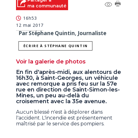
Partager à
of
ma communauté
14
minutes,
16h53
56
seconds
12 mai 2017
Par Stéphane Quintin, Journaliste
ÉCRIRE À STÉPHANE QUINTIN
Voir la galerie de photos
En fin d'après-midi, aux alentours de
16h30, à Saint-Georges, un véhicule
avec remorque a pris feu sur la 57e
rue en direction de Saint-Simon-les-
Mines, un peu au-delà du
croisement avec la 35e avenue.
Aucun blessé n'est à déplorer dans
l'accident. L'incendie est présentement
maîtrisé par le service des pompiers.