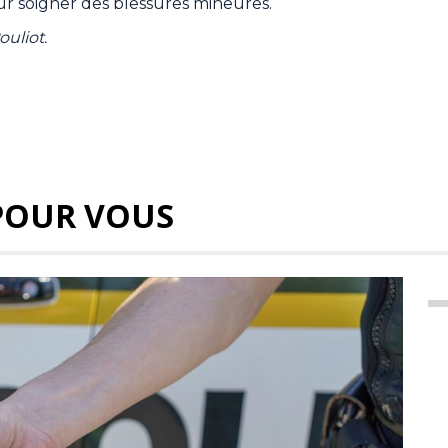
ur soigner des blessures mineures.
ouliot.
POUR VOUS