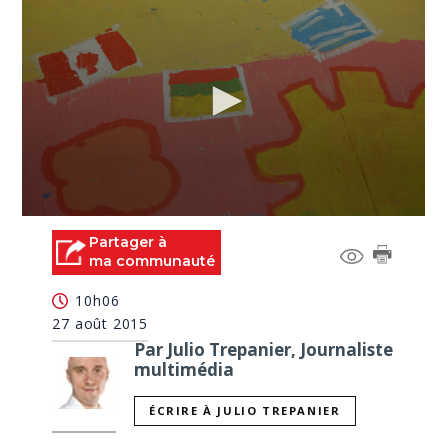
0
seconds
Partager à
of
ma communauté
2
minutes,
10h06
30
seconds
27 août 2015
Par Julio Trepanier, Journaliste
multimédia
ÉCRIRE À JULIO TREPANIER