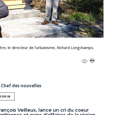
ière, le directeur de l'urbanisme, Richard Longchamps.
 Chef des nouvelles
 MORIN
ançois Veilleux, lance un cri du coeur
thropes et gens d'affaires de la région