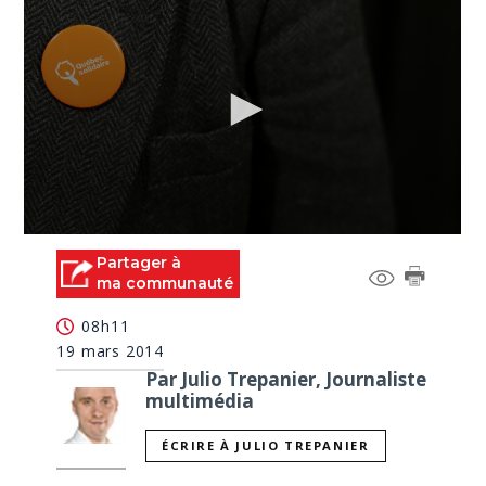
0
seconds
Partager à
of
ma communauté
2
minutes,
08h11
29
seconds
19 mars 2014
Par Julio Trepanier, Journaliste
multimédia
ÉCRIRE À JULIO TREPANIER