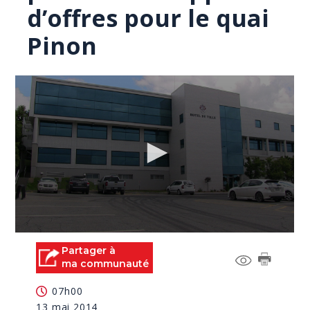
d’offres pour le quai
Pinon
0
seconds
Partager à
of
ma communauté
1
minute,
07h00
52
seconds
13 mai 2014