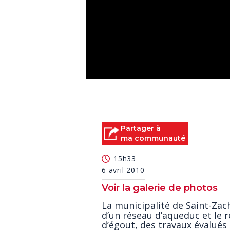
0
seconds
of
0
seconds
Volume
90%
Partager à
ma communauté
15h33
6 avril 2010
Voir la galerie de photos
La municipalité de Saint-Zach
d’un réseau d’aqueduc et le 
d’égout, des travaux évalués