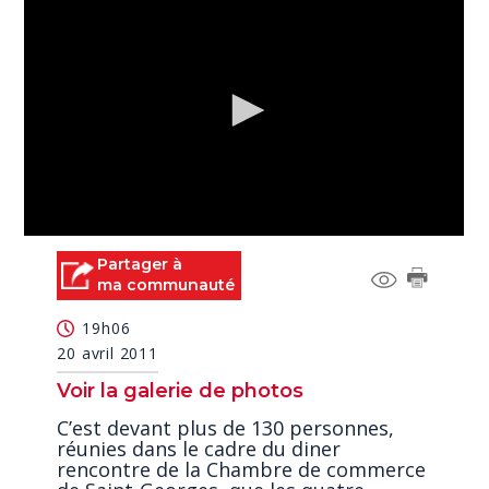
0
seconds
Partager à
of
ma communauté
5
minutes,
19h06
39
seconds
20 avril 2011
Voir la galerie de photos
C’est devant plus de 130 personnes,
réunies dans le cadre du diner
rencontre de la Chambre de commerce